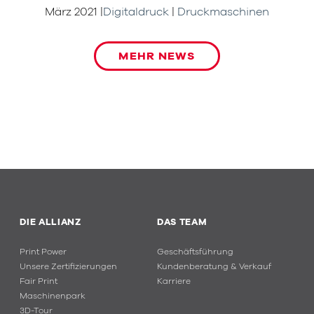
März 2021
|
Digitaldruck
|
Druckmaschinen
MEHR NEWS
DIE ALLIANZ
DAS TEAM
Print Power
Geschäftsführung
Unsere Zertifizierungen
Kundenberatung & Verkauf
Fair Print
Karriere
Maschinenpark
3D-Tour