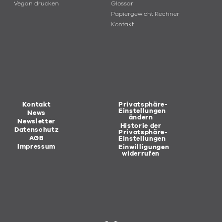
Vegan drucken
Glossar
Papiergewicht Rechner
Kontakt
Kontakt
Privatsphäre-
Einstellungen
News
ändern
Newsletter
Historie der
Datenschutz
Privatsphäre-
AGB
Einstellungen
Impressum
Einwilligungen
widerrufen