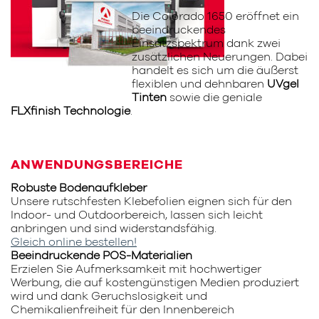
Die Colorado 1650 eröffnet ein
beeindruckendes
Einsatzspektrum dank zwei
zusätzlichen Neuerungen. Dabei
handelt es sich um die äußerst
flexiblen und dehnbaren
UVgel
Tinten
sowie die geniale
FLXfinish Technologie
.
ANWENDUNGSBEREICHE
Robuste Bodenaufkleber
Unsere rutschfesten Klebefolien eignen sich für den
Indoor- und Outdoorbereich, lassen sich leicht
anbringen und sind widerstandsfähig.
Gleich online bestellen!
Beeindruckende POS-Materialien
Erzielen Sie Aufmerksamkeit mit hochwertiger
Werbung, die auf kostengünstigen Medien produziert
wird und dank Geruchslosigkeit und
Chemikalienfreiheit für den Innenbereich