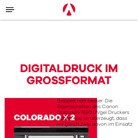
DIGITALDRUCK IM
GROSSFORMAT
Doppelt hält besser. Die
Eigenschaften des Canon
Colorado 1650 UVgel Druckers
haben uns so überzeugt, dass
wir gleich zwei davon im Einsatz
haben.