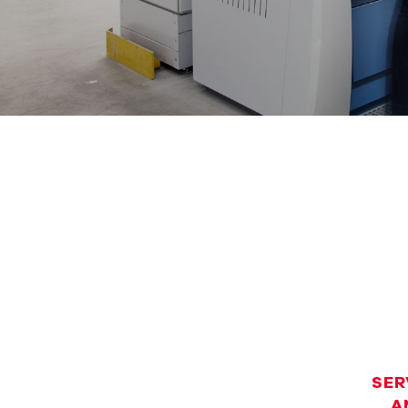
SER
A