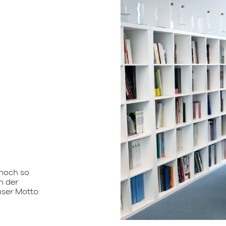
 noch so
n der
ser Motto: