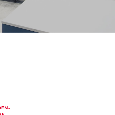
DEN­
NE