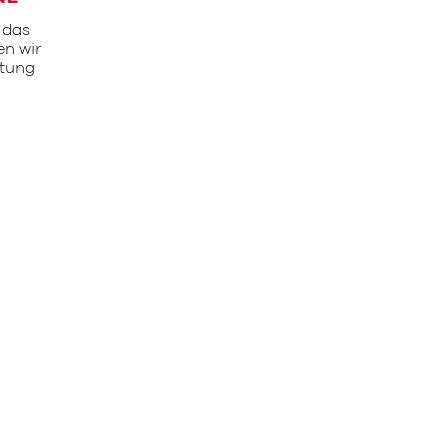
 das
en wir
stung