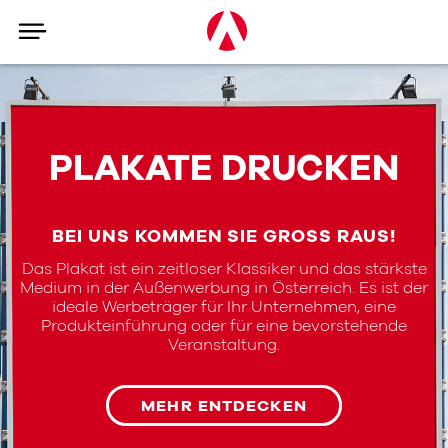
PLAKATE DRUCKEN
BEI UNS KOMMEN SIE GROSS RAUS!
Das Plakat ist ein zeitloser Klassiker und das stärkste
Medium in der Außenwerbung in Österreich. Es ist der
ideale Werbeträger für Ihr Unternehmen, eine
Produkteinführung oder für eine bevorstehende
Veranstaltung.
MEHR ENTDECKEN