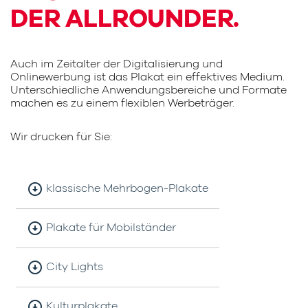
DER ALLROUNDER.
Auch im Zeitalter der Digitalisierung und
Onlinewerbung ist das Plakat ein effektives Medium.
Unterschiedliche Anwendungsbereiche und Formate
machen es zu einem flexiblen Werbeträger.
Wir drucken für Sie:
arrow_circle_down
klassische Mehrbogen-Plakate
arrow_circle_down
Plakate für Mobilständer
arrow_circle_down
City Lights
arrow_circle_down
Kulturplakate