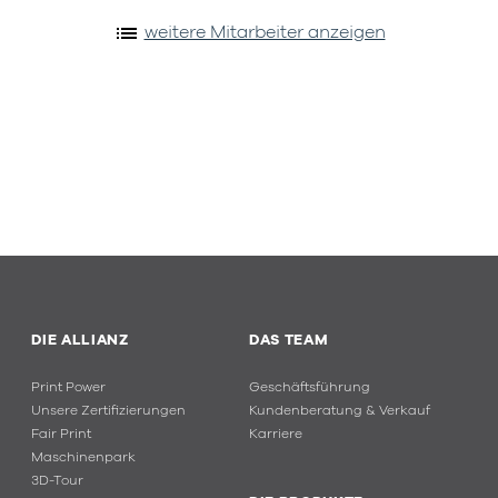
list
weitere Mitarbeiter anzeigen
DIE ALLIANZ
DAS TEAM
Print Power
Geschäftsführung
Unsere Zertifizierungen
Kundenberatung & Verkauf
Fair Print
Karriere
Maschinenpark
3D-Tour