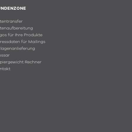
UNDENZONE
tentransfer
tenaufbereitung
gos für Ihre Produkte
ressdaten für Mailings
ilagenanlieferung
ossar
piergewicht Rechner
ntakt