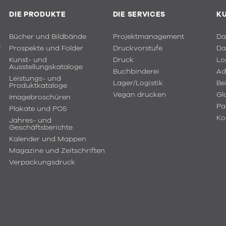
DIE PRODUKTE
DIE SERVICES
K
Bücher und Bildbände
Projektmanagement
Da
f
Prospekte und Folder
Druckvorstufe
Da
Kunst- und
Druck
Lo
Ausstellungskataloge
Buchbinderei
Ad
Leistungs- und
Lager/Logistik
Be
Produktkataloge
Vegan drucken
Gl
Imagebroschüren
Pa
Plakate und POS
Ko
Jahres- und
Geschäftsberichte
Kalender und Mappen
Magazine und Zeitschriften
Verpackungsdruck