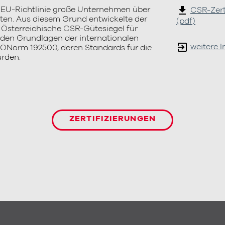
file_download
r EU-Richtlinie große Unternehmen über
CSR-Zerti
hten. Aus diesem Grund entwickelte der
(pdf)
Österreichische CSR-Gütesiegel für
f den Grundlagen der internationalen
exit_to_app
weitere 
ÖNorm 192500, deren Standards für die
rden.
ZERTIFIZIERUNGEN