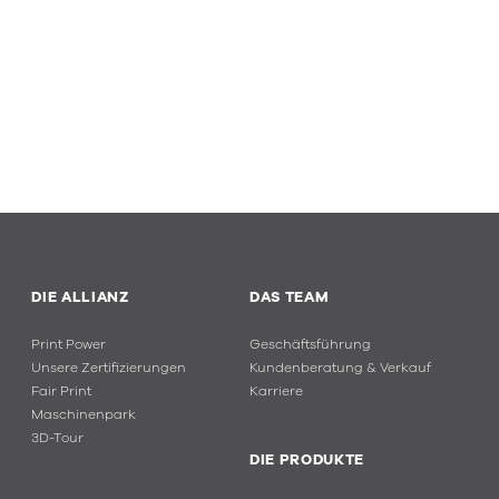
DIE ALLIANZ
DAS TEAM
Print Power
Geschäftsführung
Unsere Zertifizierungen
Kundenberatung & Verkauf
Fair Print
Karriere
Maschinenpark
3D-Tour
DIE PRODUKTE